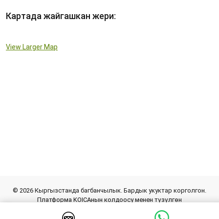
Картада жайгашкан жери:
View Larger Map
© 2026 Кыргызстанда багбанчылык. Бардык укуктар корголгон.
Платформа KOICAнын колдоосу менен түзүлгөн
Сайты иштеп чыгарган
inform.kg