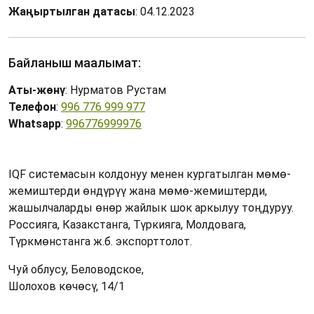
Жаңыртылган датасы
: 04.12.2023
Байланыш маалымат:
Аты-жөнү
: Нурматов Рустам
Телефон
:
996 776 999 977
Whatsapp
:
996776999976
IQF системасын колдонуу менен кургатылган мөмө-
жемиштерди өндүрүү жана мөмө-жемиштерди,
жашылчаларды өнөр жайлык шок аркылуу тоңдуруу.
Россияга, Казакстанга, Түркияга, Молдовага,
Түркмөнстанга ж.б. экспорттолот.
Чуй облусу, Беловодское,
Шолохов көчөсү, 14/1