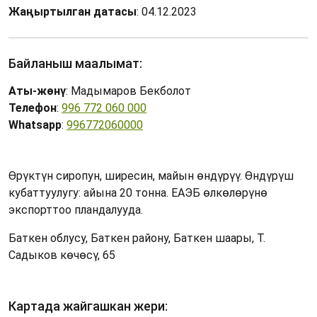
Жаңыртылган датасы
: 04.12.2023
Байланыш маалымат:
Аты-жөнү
: Мадымаров Бекболот
Телефон
:
996 772 060 000
Whatsapp
:
996772060000
Өрүктүн сиропун, ширесин, майын өндүрүү. Өндүрүш
кубаттуулугу: айына 20 тонна. ЕАЭБ өлкөлөрүнө
экспорттоо пландалууда.
Баткен облусу, Баткен району, Баткен шаары, Т.
Садыков көчөсү, 65
Картада жайгашкан жери: