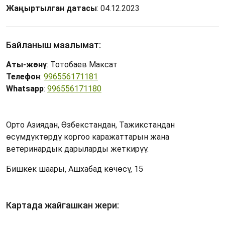
Жаңыртылган датасы
: 04.12.2023
Байланыш маалымат:
Аты-жөнү
: Тотобаев Максат
Телефон
:
996556171181
Whatsapp
:
996556171180
Орто Азиядан, Өзбекстандан, Тажикстандан
өсүмдүктөрдү коргоо каражаттарын жана
ветеринардык дарыларды жеткирүү.
Бишкек шаары, Ашхабад көчөсү, 15
Картада жайгашкан жери: