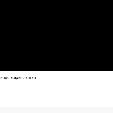
инде жарыяланган