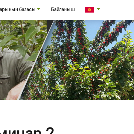
ларынын базасы
Байланыш
минар 2