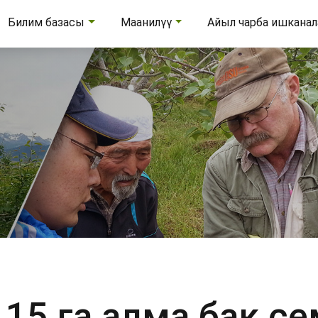
Билим базасы
Маанилүү
Айыл чарба ишкана
 15 га алма бак се