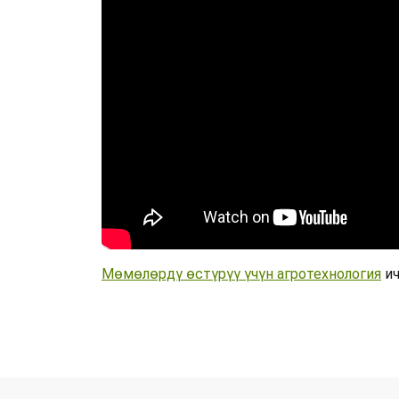
Мөмөлөрдү өстүрүү үчүн агротехнология
ич