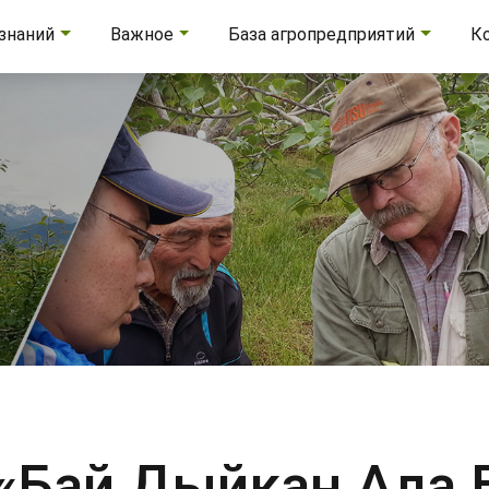
 знаний
Важное
База агропредприятий
К
«Бай Дыйкан Ала 