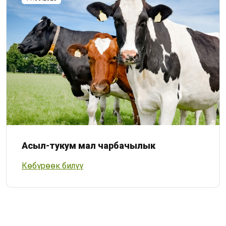
Асыл-тукум мал чарбачылык
Көбүрөөк билүү