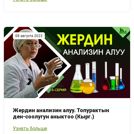
08 августа 2023
Жердин анализин алуу. Топурактын
ден-соолугун аныктоо (Кырг.)
Узнать больше