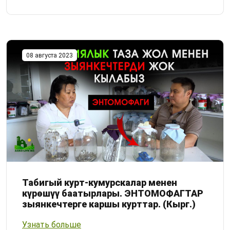
08 августа 2023
Табигый курт-кумурскалар менен
күрөшүү баатырлары. ЭНТОМОФАГТАР
зыянкечтерге каршы курттар. (Кырг.)
Узнать больше