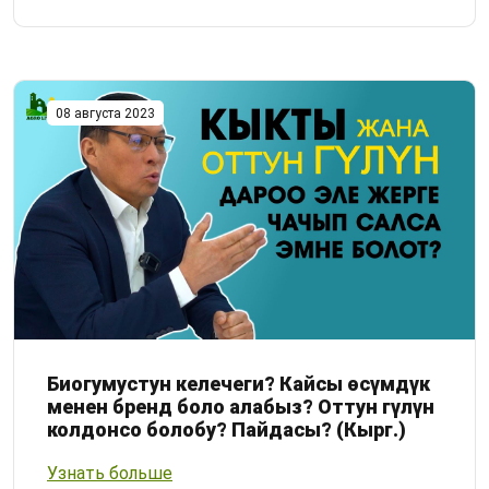
08 августа 2023
Биогумустун келечеги? Кайсы өсүмдүк
менен бренд боло алабыз? Оттун гүлүн
колдонсо болобу? Пайдасы? (Кырг.)
Узнать больше