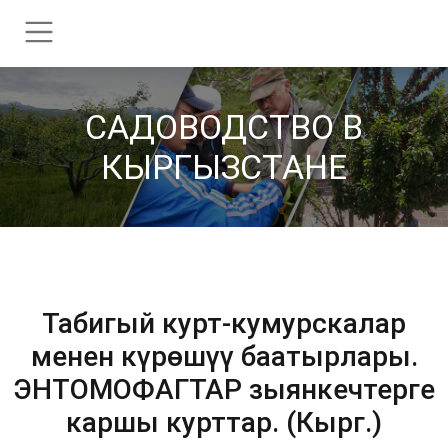
CАДОВОДСТВО В
КЫРГЫЗСТАНЕ
Табигый курт-кумурскалар
менен күрөшүү баатырлары.
ЭНТОМОФАГТАР зыянкечтерге
каршы курттар. (Кырг.)