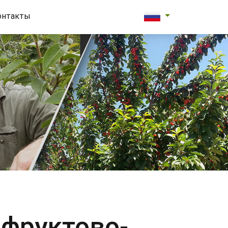
онтакты
 фруктово-