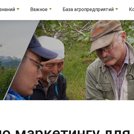
 знаний
Важное
База агропредприятий
К
о маркетингу для