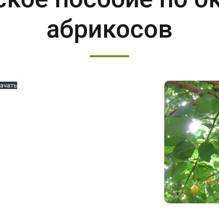
абрикосов
ачать