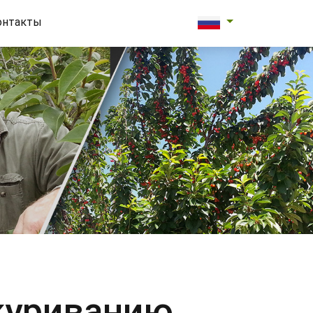
онтакты
куриванию