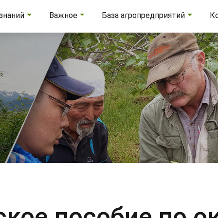
 знаний
Важное
База агропредприятий
К
ское пособие по о